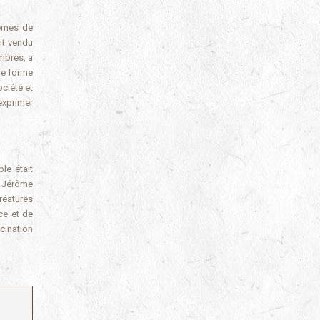
hèmes de
it vendu
mbres, a
ne forme
ociété et
exprimer
le était
e Jérôme
réatures
ce et de
cination