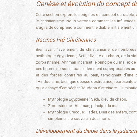
Genèse et évolution du concept du
Cette section explore les origines du concept du diable
le christianisme. Nous verrons comment les influences 
s’agira de comprendre comment le diable, initialement un
Racines Pré-Chrétiennes
Bien avant l’avènement du christianisme, de nombreus
mythologie égyptienne, Seth, divinité du chaos, de la vio
zoroastrisme, Ahriman incarnait le principe du mal et de
ces figures ne soient pas entièrement superposables au di
et des forces contraires au bien, témoignant d’une p
l’Hindouisme, bien que déesse destructrice, représente au
qui a essayé d’empêcher Bouddha d’atteindre l’illuminatio
Mythologie Égyptienne : Seth, dieu du chaos.
Zoroastrisme : Ahriman, principe du mal.
Mythologie Grecque: Hadès, Dieu des enfers, contra
simplement le souverain des morts.
Développement du diable dans le judaïsme