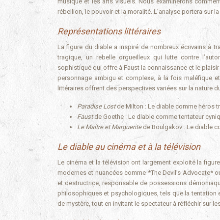
musique et les arts visuels. Nous examinerons comment 
rébellion, le pouvoir et la moralité. L’analyse portera sur 
Représentations littéraires
La figure du diable a inspiré de nombreux écrivains à tr
tragique, un rebelle orgueilleux qui lutte contre l’au
sophistiqué qui offre à Faust la connaissance et le plai
personnage ambigu et complexe, à la fois maléfique et 
littéraires offrent des perspectives variées sur la nature 
Paradise Lost
de Milton : Le diable comme héros t
Faust
de Goethe : Le diable comme tentateur cyni
Le Maître et Marguerite
de Boulgakov : Le diable
Le diable au cinéma et à la télévision
Le cinéma et la télévision ont largement exploité la fig
modernes et nuancées comme *The Devil’s Advocate* ou la 
et destructrice, responsable de possessions démoniaque
philosophiques et psychologiques, tels que la tentation 
de mystère, tout en invitant le spectateur à réfléchir sur le