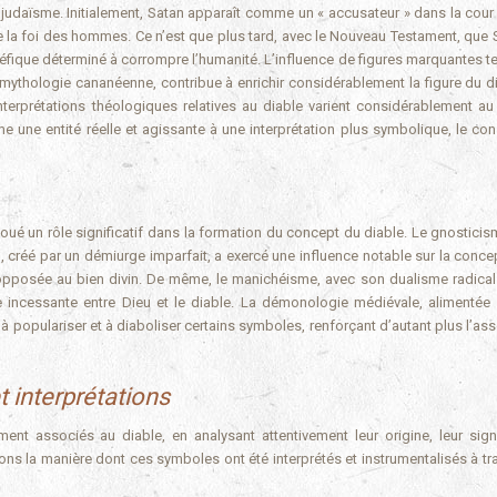
udaïsme. Initialement, Satan apparaît comme un « accusateur » dans la cour 
e la foi des hommes. Ce n’est que plus tard, avec le Nouveau Testament, que 
léfique déterminé à corrompre l’humanité. L’influence de figures marquantes te
 mythologie cananéenne, contribue à enrichir considérablement la figure du dia
terprétations théologiques relatives au diable varient considérablement au
mme une entité réelle et agissante à une interprétation plus symbolique, le co
é un rôle significatif dans la formation du concept du diable. Le gnosticis
 créé par un démiurge imparfait, a exercé une influence notable sur la conce
osée au bien divin. De même, le manichéisme, avec son dualisme radical 
tte incessante entre Dieu et le diable. La démonologie médiévale, alimentée
à populariser et à diaboliser certains symboles, renforçant d’autant plus l’as
t interprétations
t associés au diable, en analysant attentivement leur origine, leur signi
ons la manière dont ces symboles ont été interprétés et instrumentalisés à tra