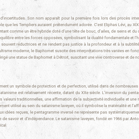
’incertitudes. Son nom apparaît pour la première fois lors des procès inte
le que les Templiers auraient prétendument adorée. C’est Eliphas Lévi, au XIXe
tant comme un être hybride doté d’une tête de bouc, d’ailes, de seins et du
uilibre entre les forces opposées, symbolisant la dualité fondamentale et l’
ouvent réductrices et ne rendent pas justice à la profondeur et à la subtilit
tisme moderne, le Baphomet suscite des interprétations très variées en fonc
 érigé une statue de Baphomet à Détroit, suscitant une vive controverse et de 
lement un symbole de protection et de perfection, utilisé dans de nombreuses 
 satanisme est relativement récente, datant du XXe siècle. L’inversion du pen
leurs traditionnelles, une affirmation de la subjectivité individuelle et une 
ment utilisé au sein du satanisme laveyen, où il symbolise la matérialité et l’af
t aux idées reçues, le pentagramme inversé ne représente pas systématiquemen
te de savoir et d’indépendance. Le satanisme laveyen, fondé en 1966 par Anto
ical.