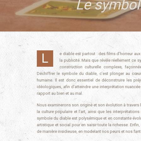
Le symbole
Le diable est partout : des films d’horreur aux pochettes d’albums de métal, en passant par des appropriations surprenantes dans
la publicité. Mais que révèle réellement ce 
construction culturelle complexe, façonné
Déchiffrer le symbole du diable, c’est plonger au cœur
humaine. Il est donc essentiel de déconstruire les préj
idéologiques, afin d’atteindre une interprétation nuancé
rapport au bien et au mal.
Nous examinerons son origine et son évolution à travers 
la culture populaire et l’art, ainsi que les interprétati
symbole du diable est polysémique et en constante évoluti
artistique et social pour en saisir toute la richesse. En
de manière insidieuse, en modelant nos peurs et nos fan