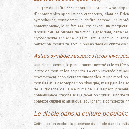
L’origine du chiffre 666 remonte au Livre de l’Apocalyps
d’innombrables spéculations et théories, allant de l’iden
symboliques, considérant le chiffre comme une représ
contemporaine, le chiffre 666 est devenu un marqueur 
d’horreur et les œuvres de fiction. Cependant, certaines
cryptographie ancienne, dissimulant le nom d’un ennemi
perfection imparfaite, soit un pas en deçà du chiffre divi
Autres symboles associés (croix inversée,
Outre le Baphomet, le pentagramme inversé et le chiffre 
la tête de mort et les serpents. La croix inversée est 
renversement des valeurs traditionnelles et une rébellion o
mortalité et la décomposition physique, mais peut égalem
de la fugacité de la vie humaine. Le serpent, présent 
connaissance interdite et à la rébellion contre l’autorité
contexte culturel et artistique, soulignant la complexité 
Le diable dans la culture populaire e
Cette section explore la présence du diable dans la cultur