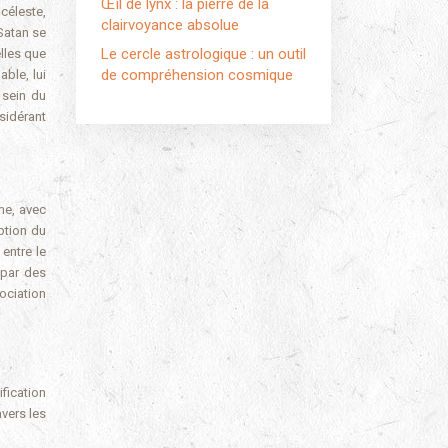
Œil de lynx : la pierre de la
céleste,
clairvoyance absolue
Satan se
Le cercle astrologique : un outil
lles que
de compréhension cosmique
ble, lui
 sein du
nsidérant
me, avec
ption du
entre le
 par des
sociation
fication
vers les