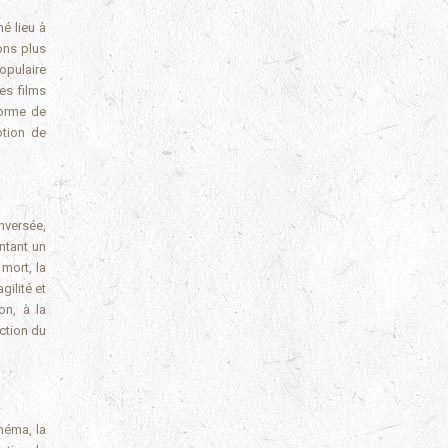
é lieu à
ons plus
opulaire
es films
forme de
otion de
nversée,
ntant un
 mort, la
ilité et
on, à la
nction du
inéma, la