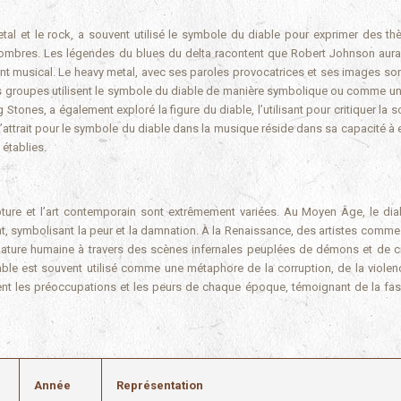
metal et le rock, a souvent utilisé le symbole du diable pour exprimer des t
 sombres. Les légendes du blues du delta racontent que Robert Johnson aura
nt musical. Le heavy metal, avec ses paroles provocatrices et ses images so
es groupes utilisent le symbole du diable de manière symbolique ou comme u
Stones, a également exploré la figure du diable, l’utilisant pour critiquer la s
L’attrait pour le symbole du diable dans la musique réside dans sa capacité à 
établies.
pture et l’art contemporain sont extrêmement variées. Au Moyen Âge, le diab
t, symbolisant la peur et la damnation. À la Renaissance, des artistes comm
nature humaine à travers des scènes infernales peuplées de démons et de c
able est souvent utilisé comme une métaphore de la corruption, de la violen
flètent les préoccupations et les peurs de chaque époque, témoignant de la fas
Année
Représentation