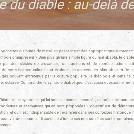
 du diable : au-delà d
symbole omniprésent ? Bien plus qu’une simple figure du mal absolu, le diable
e par des siècles de croyances, de traditions et de représentations arti
 de notre histoire culturelle et explorer les aspects les plus obscurs de l
ugés souvent entretenus par la culture populaire, la théologie et certains 
e et éclairée. Comprendre le symbole diabolique, c’est aussi questionner notr
l’histoire, les symboles qui lui sont intimement associés, sa présence marqua
ons modernes et alternatives qui en sont proposées. L’objectif est de démontre
on, et qu’il est indispensable de l’examiner dans ses contextes historique, re
fin, nous verrons comment il continue d’influencer nos sociétés contemporaines
tasmes.