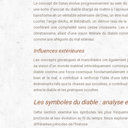
Le concept de Satan évolue progressivement au sein du j
une sorte d’avocat du diable chargé de mettre à l’épreuv
transforme en un véritable adversaire de Dieu, un être ma
Lucifer, l’ange déchu, et Belzébuth, un démon issu de la
conférant une complexité sans cesse croissante. Les in
christianisme, allant d’une vision littérale du diable co
comme une allégorie du mal intérieur.
Influences extérieures
Les concepts gnostiques et manichéens ont également jou
sa vision d’un monde matériel intrinsèquement corrompu,
diable comme une force cosmique fondamentalement opp
bien et le mal, a contribué à renforcer l’idée d’une lu
événements tels que la chasse aux sorcières, a contribué 
entre le diable et les pratiques occultes.
Les symboles du diable : analyse e
Cette section examine les symboles les plus fréquemmen
profonde et leur évolution au fil du temps. Nous explorer
différentes périodes de l’histoire.