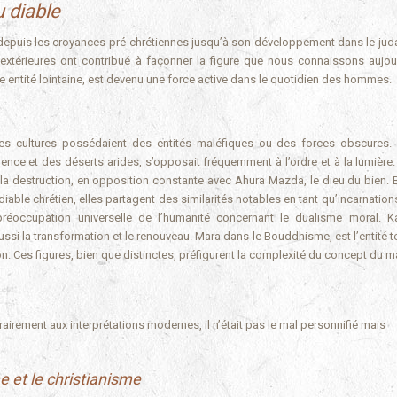
 diable
, depuis les croyances pré-chrétiennes jusqu’à son développement dans le jud
extérieures ont contribué à façonner la figure que nous connaissons aujourd
e entité lointaine, est devenu une force active dans le quotidien des hommes.
es cultures possédaient des entités maléfiques ou des forces obscures.
lence et des déserts arides, s’opposait fréquemment à l’ordre et à la lumière.
 la destruction, en opposition constante avec Ahura Mazda, le dieu du bien. 
able chrétien, elles partagent des similarités notables en tant qu’incarnation
réoccupation universelle de l’humanité concernant le dualisme moral. K
ssi la transformation et le renouveau. Mara dans le Bouddhisme, est l’entité t
n. Ces figures, bien que distinctes, préfigurent la complexité du concept du ma
irement aux interprétations modernes, il n’était pas le mal personnifié mais
 et le christianisme