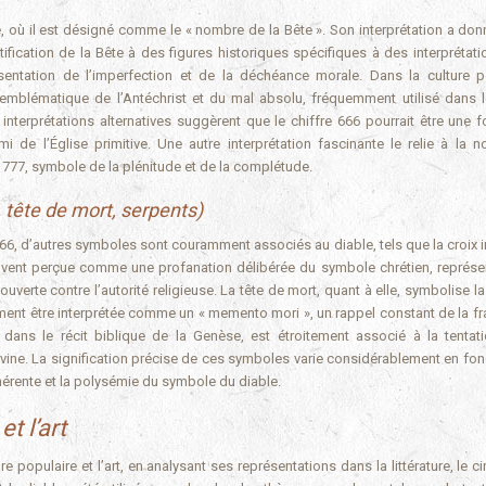
e, où il est désigné comme le « nombre de la Bête ». Son interprétation a donn
tification de la Bête à des figures historiques spécifiques à des interprétati
entation de l’imperfection et de la déchéance morale. Dans la culture p
emblématique de l’Antéchrist et du mal absolu, fréquemment utilisé dans l
 interprétations alternatives suggèrent que le chiffre 666 pourrait être une 
 de l’Église primitive. Une autre interprétation fascinante le relie à la n
n 777, symbole de la plénitude et de la complétude.
 tête de mort, serpents)
666, d’autres symboles sont couramment associés au diable, tels que la croix i
souvent perçue comme une profanation délibérée du symbole chrétien, représe
uverte contre l’autorité religieuse. La tête de mort, quant à elle, symbolise la
ent être interprétée comme un « memento mori », un rappel constant de la frag
dans le récit biblique de la Genèse, est étroitement associé à la tentati
 divine. La signification précise de ces symboles varie considérablement en fo
inhérente et la polysémie du symbole du diable.
t l’art
e populaire et l’art, en analysant ses représentations dans la littérature, le c