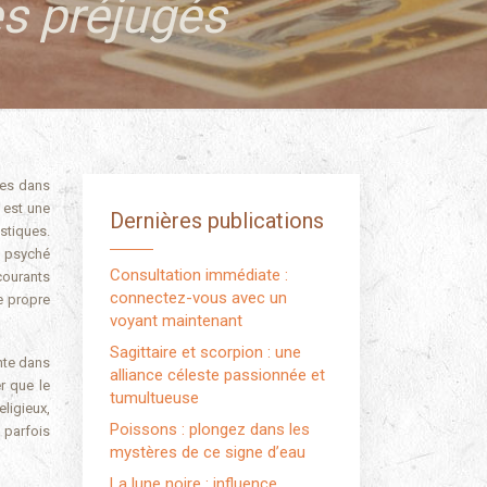
es préjugés
 est une
Dernières publications
stiques.
a psyché
Consultation immédiate :
courants
connectez-vous avec un
e propre
voyant maintenant
Sagittaire et scorpion : une
nte dans
alliance céleste passionnée et
r que le
tumultueuse
ligieux,
Poissons : plongez dans les
, parfois
mystères de ce signe d’eau
La lune noire : influence