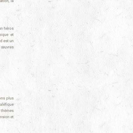
tion, la
un héros
nique et
d est un
s œuvres
ons plus
aléfique
s thèmes
nsion et