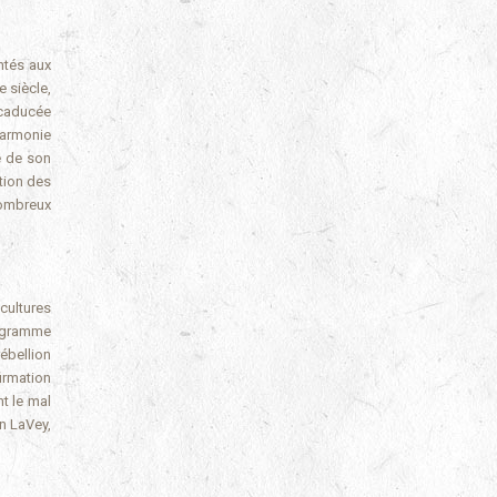
ntés aux
 siècle,
 caducée
harmonie
é de son
tion des
nombreux
cultures
tagramme
rébellion
firmation
t le mal
n LaVey,