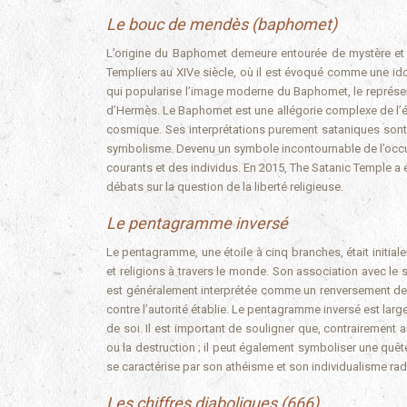
Le bouc de mendès (baphomet)
L’origine du Baphomet demeure entourée de mystère et d
Templiers au XIVe siècle, où il est évoqué comme une ido
qui popularise l’image moderne du Baphomet, le représen
d’Hermès. Le Baphomet est une allégorie complexe de l’éq
cosmique. Ses interprétations purement sataniques sont s
symbolisme. Devenu un symbole incontournable de l’occul
courants et des individus. En 2015, The Satanic Temple a
débats sur la question de la liberté religieuse.
Le pentagramme inversé
Le pentagramme, une étoile à cinq branches, était initia
et religions à travers le monde. Son association avec le
est généralement interprétée comme un renversement des va
contre l’autorité établie. Le pentagramme inversé est large
de soi. Il est important de souligner que, contrairemen
ou la destruction ; il peut également symboliser une quê
se caractérise par son athéisme et son individualisme rad
Les chiffres diaboliques (666)