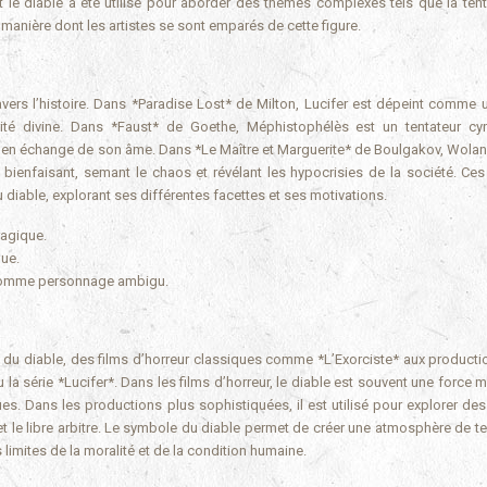
le diable a été utilisé pour aborder des thèmes complexes tels que la tenta
la manière dont les artistes se sont emparés de cette figure.
avers l’histoire. Dans *Paradise Lost* de Milton, Lucifer est dépeint comme 
torité divine. Dans *Faust* de Goethe, Méphistophélès est un tentateur cy
sir en échange de son âme. Dans *Le Maître et Marguerite* de Boulgakov, Wolan
bienfaisant, semant le chaos et révélant les hypocrisies de la société. Ce
du diable, explorant ses différentes facettes et ses motivations.
ragique.
que.
 comme personnage ambigu.
ure du diable, des films d’horreur classiques comme *L’Exorciste* aux producti
série *Lucifer*. Dans les films d’horreur, le diable est souvent une force m
s. Dans les productions plus sophistiquées, il est utilisé pour explorer de
et le libre arbitre. Le symbole du diable permet de créer une atmosphère de te
s limites de la moralité et de la condition humaine.